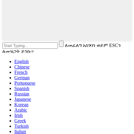
ለመፈለግ አስገባን ወይም ESCን
ለመዝጋት ይንኩ።
English
Chinese
French
German
Portuguese
Spanish
Russian
Japanese
Korean
Arabic
Irish
Greek
Turkish
Italian