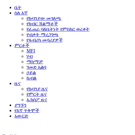
ቤት
ስለ እኛ
የኩባንያው መገለጫ
የክብር ሽልማቶች
የፈጠራ ባለቤትነት የምስክር ወረቀት
የብቃት ማረጋገጫ
የፋብሪካ መሳሪያዎች
ምርቶች
MFI
ሃብ
ማከማቻ
ገመድ አልባ
ኃይል
ኬብል
ዜና
የኩባንያ ዜና
የምርት ዜና
ኤክስፖ ዜና
ያግኙን
የእኛ ጥቅሞች
አውርድ