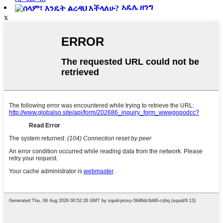
አዴሌ ዘንግ
x