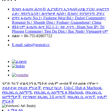
ሼንዘን ፋብሪካ፡ ሕንፃ 8፣ ሊያንጂያን ኢንዱስትሪያል ፓርክ፣ ሁአሮንግ
ራድ፣ ዳላንግ ሴንት፣ ሎንግሁዋ ዲስት፣ ሼንዘን፣ ጓንግዶንግ፣ ቻይና
ፎሻን ፋብሪካ፡ No.1፣ Fusheng West Rd.፣ Dafuji Community፣
Ronggui St.፣ Shunde Dist.፣ Foshan፣ Guangdong፣ China
የቬትናም ፋብሪካ፡ ሎጥ H2-1-1፣ ዳይ ዶንግ - Hoan Son IP፣ Tri
Phuong Commune፣ Tien Du Dist.፣ Bac Ninh፣ Vietnamትናም
ስልክ፡ + 86-755-82807722
E-mail: sales@gopod.cc
ጎፖድ ግሩፕ ሆልዲንግ ሊሚትድ ሁሉም መብቶች የተጠበቁ ናቸው።
ተለይተው የቀረቡ ምርቶች
,
የጣቢያ ካርታ
,
Usb-C Hub ለ Macbook
,
የዩኤስቢ ሲ አስማሚ
,
የዩኤስቢ ሲ አስማሚ ለ Macbook
,
የዩኤስቢ-ሲ
አስማሚዎች
,
የተጎላበተ ዩኤስቢ 3.0 መገናኛ
,
የዩኤስቢ ሲ መገናኛ
,
ሁሉም
ምርቶች
ኢሜል ላክ