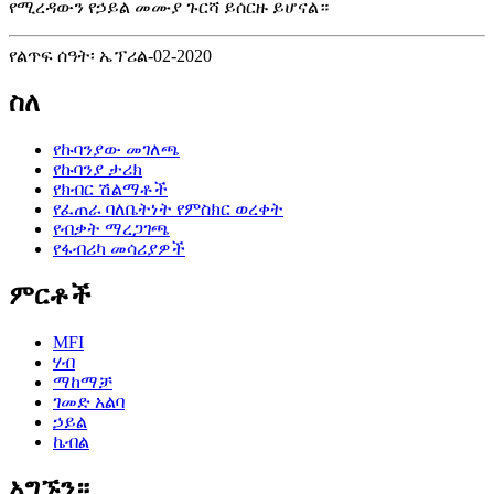
የሚረዳውን የኃይል መሙያ ጉርሻ ይሰርዙ ይሆናል።
የልጥፍ ሰዓት፡ ኤፕሪል-02-2020
ስለ
የኩባንያው መገለጫ
የኩባንያ ታሪክ
የክብር ሽልማቶች
የፈጠራ ባለቤትነት የምስክር ወረቀት
የብቃት ማረጋገጫ
የፋብሪካ መሳሪያዎች
ምርቶች
MFI
ሃብ
ማከማቻ
ገመድ አልባ
ኃይል
ኬብል
አግኙን።