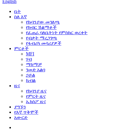
English
ቤት
ስለ እኛ
የኩባንያው መገለጫ
የክብር ሽልማቶች
የፈጠራ ባለቤትነት የምስክር ወረቀት
የብቃት ማረጋገጫ
የፋብሪካ መሳሪያዎች
ምርቶች
MFI
ሃብ
ማከማቻ
ገመድ አልባ
ኃይል
ኬብል
ዜና
የኩባንያ ዜና
የምርት ዜና
ኤክስፖ ዜና
ያግኙን
የእኛ ጥቅሞች
አውርድ