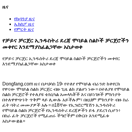
ዜና
የኩባንያ ዜና
ኤክስፖ ዜና
የምርት ዜና
የቻይና ቻርጀር ኢንዱስትሪ ደረጃ ሞባይል ስልኮች ቻርጀሮችን
መቀየር እንደማያስፈልጋቸው አስታወቀ
የቻይና ቻርጀር ኢንዱስትሪ ደረጃ ሞባይል ስልኮች ቻርጀሮችን መቀየር
እንደማያስፈልጋቸው አስታወቀ
Dongfang.com ዜና በታህሳስ 19፡ የተለየ የሞባይል ብራንድ ከቀየርክ
የዋናው ሞባይል ስልክ ቻርጀር ብዙ ጊዜ ልክ ያልሆነ ነው። በተለያዩ የሞባይል
ስልክ ቻርጀሮች የተለያዩ ቴክኒካል አመላካቾች እና በይነገጾች ምክንያት
በተለዋዋጭነት ጥቅም ላይ ሊውሉ አይችሉም፣ በዚህም ምክንያት ብዙ ስራ
ፈት ባትሪ መሙያዎች አሉ። በ18ኛው የኢንፎርሜሽን ኢንዱስትሪ
የሞባይል ስልክ ቻርጀሮች የኢንዱስትሪ ደረጃዎችን ይፋ ያደረገ ሲሆን፥
በስራ ፈት ቻርጀሮች የሚፈጠሩ ችግሮችም በቅርቡ እንደሚፈቱ
አስታውቋል።