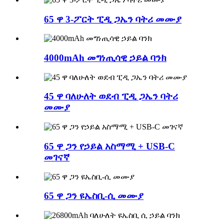
65 ዋ 3-ፖርት ፒዲ ጋኤን ባትሪ መሙያ
4000mAh መግነጢሳዊ ኃይል ባንክ
45 ዋ ባለሁለት ወደብ ፒዲ ጋኤን ባትሪ
መሙያ
65 ዋ ጋን የኃይል አስማሚ + USB-C
መገናኛ
65 ዋ ጋን ዩኤስቢ-ሲ መሙያ