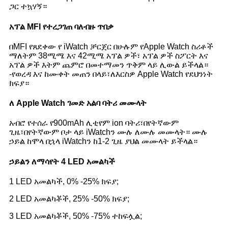
ጋር ተኳሃኝ።
አፕል MFI የተረጋገጠ ባለብዙ ጥበቃ
በMFI የጸደቀው የ iWatch ቻርጀር በሁሉም የApple Watch ስሪቶች
ማለትም 38ሚሜ እና 42ሚሜ አፕል ዎች፣ አፕል ዎች ስፖርት እና
አፕል ዎች እትም ጨምሮ በመተማመን ጥቅም ላይ ሊውል ይችላል።
-የወረዳ እና ከሙቀት መጠን በላይ፣ለእርስዎ Apple Watch የደህንነት
ክፍያ።
ለ Apple Watch ገመድ አልባ ባትሪ መሙላት
አብሮ የተሰራ የ900mAh ሊቲየም ion ባትሪ፣በየትኛውም
ጊዜ፣በየትኛውም ቦታ ላይ iWatchን ሙሉ ለሙሉ መሙላት። ሙሉ
ኃይል ከሞላ በኋላ iWatchን ከ1-2 ጊዜ ያህል መሙላት ይችላል።
ኃይልን ለማሳየት 4 LED አመልካች
1 LED አመልካች, 0% -25% ክፍያ;
2 LED አመልካቾች, 25% -50% ክፍያ;
3 LED አመልካቾች, 50% -75% ተከፍሏል;