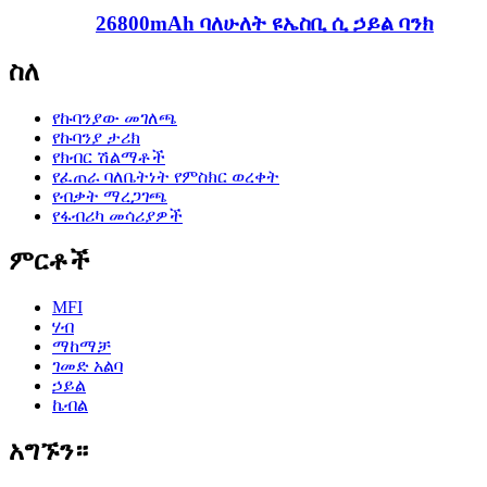
26800mAh ባለሁለት ዩኤስቢ ሲ ኃይል ባንክ
ስለ
የኩባንያው መገለጫ
የኩባንያ ታሪክ
የክብር ሽልማቶች
የፈጠራ ባለቤትነት የምስክር ወረቀት
የብቃት ማረጋገጫ
የፋብሪካ መሳሪያዎች
ምርቶች
MFI
ሃብ
ማከማቻ
ገመድ አልባ
ኃይል
ኬብል
አግኙን።