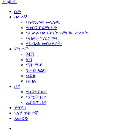
English
ቤት
ስለ እኛ
የኩባንያው መገለጫ
የክብር ሽልማቶች
የፈጠራ ባለቤትነት የምስክር ወረቀት
የብቃት ማረጋገጫ
የፋብሪካ መሳሪያዎች
ምርቶች
MFI
ሃብ
ማከማቻ
ገመድ አልባ
ኃይል
ኬብል
ዜና
የኩባንያ ዜና
የምርት ዜና
ኤክስፖ ዜና
ያግኙን
የእኛ ጥቅሞች
አውርድ