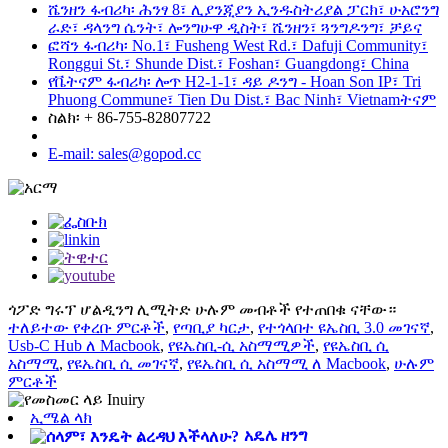
ሼንዘን ፋብሪካ፡ ሕንፃ 8፣ ሊያንጂያን ኢንዱስትሪያል ፓርክ፣ ሁአሮንግ
ራድ፣ ዳላንግ ሴንት፣ ሎንግሁዋ ዲስት፣ ሼንዘን፣ ጓንግዶንግ፣ ቻይና
ፎሻን ፋብሪካ፡ No.1፣ Fusheng West Rd.፣ Dafuji Community፣
Ronggui St.፣ Shunde Dist.፣ Foshan፣ Guangdong፣ China
የቬትናም ፋብሪካ፡ ሎጥ H2-1-1፣ ዳይ ዶንግ - Hoan Son IP፣ Tri
Phuong Commune፣ Tien Du Dist.፣ Bac Ninh፣ Vietnamትናም
ስልክ፡ + 86-755-82807722
E-mail: sales@gopod.cc
ጎፖድ ግሩፕ ሆልዲንግ ሊሚትድ ሁሉም መብቶች የተጠበቁ ናቸው።
ተለይተው የቀረቡ ምርቶች
,
የጣቢያ ካርታ
,
የተጎላበተ ዩኤስቢ 3.0 መገናኛ
,
Usb-C Hub ለ Macbook
,
የዩኤስቢ-ሲ አስማሚዎች
,
የዩኤስቢ ሲ
አስማሚ
,
የዩኤስቢ ሲ መገናኛ
,
የዩኤስቢ ሲ አስማሚ ለ Macbook
,
ሁሉም
ምርቶች
ኢሜል ላክ
አዴሌ ዘንግ