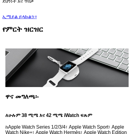
ደህንነት እና ጥበቃ
ኢሜይል ይላኩልን።
የምርት ዝርዝር
ዋና መግለጫ፡-
ለሁሉም 38 ሚሜ እና 42 ሚሜ iWatch ፍጹም
ከApple Watch Series 1/2/3/4፣ Apple Watch Sport፣ Apple
Watch Nike+፣ Apple Watch Hermès፣ Apple Watch Edition