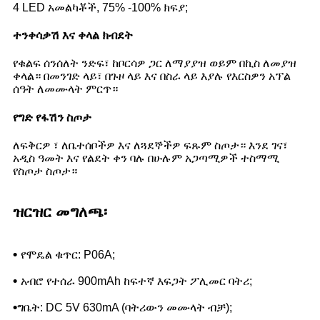
4 LED አመልካቾች, 75% -100% ክፍያ;
ተንቀሳቃሽ እና ቀላል ክብደት
የቁልፍ ሰንሰለት ንድፍ፣ ከቦርሳዎ ጋር ለማያያዝ ወይም በኪስ ለመያዝ
ቀላል። በመንገድ ላይ፣ በጉዞ ላይ እና በስራ ላይ እያሉ የእርስዎን አፕል
ሰዓት ለመሙላት ምርጥ።
የግድ የፋሽን ስጦታ
ለፍቅርዎ ፣ ለቤተሰቦችዎ እና ለጓደኞችዎ ፍጹም ስጦታ። እንደ ገና፣
አዲስ ዓመት እና የልደት ቀን ባሉ በሁሉም አጋጣሚዎች ተስማሚ
የስጦታ ስጦታ።
ዝርዝር መግለጫ፡
•
የሞዴል ቁጥር: P06A;
•
አብሮ የተሰራ 900mAh ከፍተኛ እፍጋት ፖሊመር ባትሪ;
•
ግቤት: DC 5V 630mA (ባትሪውን መሙላት ብቻ);