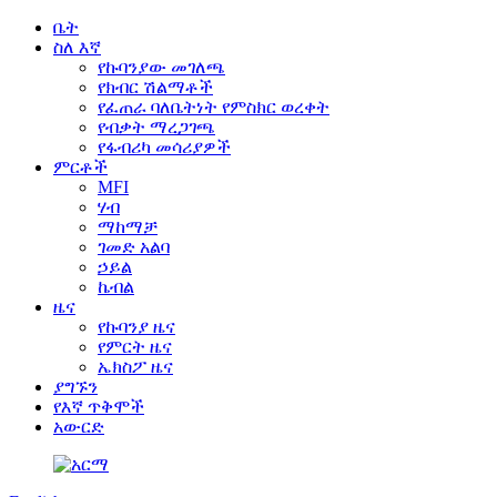
ቤት
ስለ እኛ
የኩባንያው መገለጫ
የክብር ሽልማቶች
የፈጠራ ባለቤትነት የምስክር ወረቀት
የብቃት ማረጋገጫ
የፋብሪካ መሳሪያዎች
ምርቶች
MFI
ሃብ
ማከማቻ
ገመድ አልባ
ኃይል
ኬብል
ዜና
የኩባንያ ዜና
የምርት ዜና
ኤክስፖ ዜና
ያግኙን
የእኛ ጥቅሞች
አውርድ