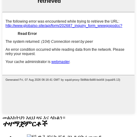
መልእክትህን እዚህ ጻፍ እና ላኩልን።
ተዛማጅ
ምርቶች