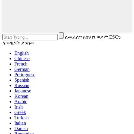
ለመፈለግ አስገባን ወይም ESCን
ለመዝጋት ይንኩ።
English
Chinese
French
German
Portuguese
Spanish
Russian
Japanese
Korean
Arabic
Irish
Greek
Turkish
Italian
Danish
Romanian