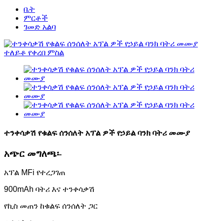
ቤት
ምርቶች
ገመድ አልባ
ተንቀሳቃሽ የቁልፍ ሰንሰለት አፕል ዎች የኃይል ባንክ ባትሪ መሙያ
አጭር መግለጫ፡-
አፕል MFi የተረጋገጠ
900mAh ባትሪ እና ተንቀሳቃሽ
የኪስ መጠን ከቁልፍ ሰንሰለት ጋር