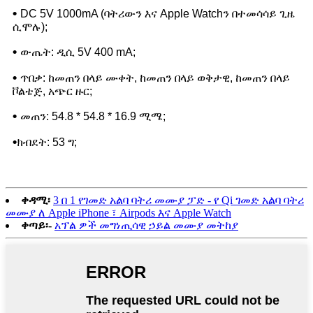
•
DC 5V 1000mA (ባትሪውን እና Apple Watchን በተመሳሳይ ጊዜ
ሲሞሉ);
•
ውጤት: ዲሲ 5V 400 mA;
•
ጥበቃ: ከመጠን በላይ ሙቀት, ከመጠን በላይ ወቅታዊ, ከመጠን በላይ
ቮልቴጅ, አጭር ዙር;
•
መጠን: 54.8 * 54.8 * 16.9 ሚሜ;
•
ክብደት: 53 ግ;
ቀዳሚ፡
3 በ 1 የገመድ አልባ ባትሪ መሙያ ፓድ - የ Qi ገመድ አልባ ባትሪ
መሙያ ለ Apple iPhone ፣ Airpods እና Apple Watch
ቀጣይ፡-
አፕል ዎች መግነጢሳዊ ኃይል መሙያ መትከያ