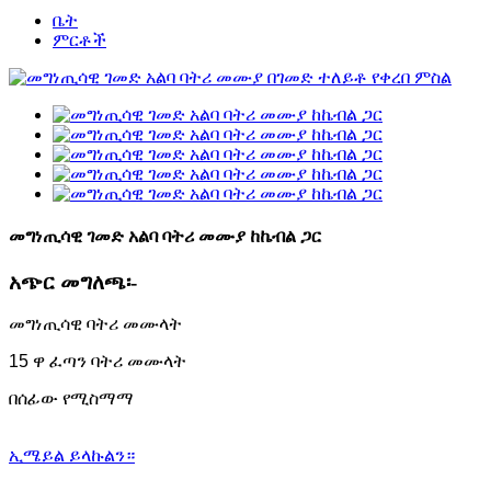
ቤት
ምርቶች
መግነጢሳዊ ገመድ አልባ ባትሪ መሙያ ከኬብል ጋር
አጭር መግለጫ፡-
መግነጢሳዊ ባትሪ መሙላት
15 ዋ ፈጣን ባትሪ መሙላት
በሰፊው የሚስማማ
ኢሜይል ይላኩልን።