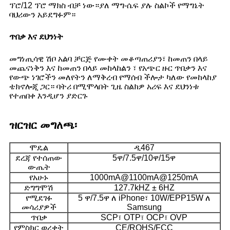
ፕሮ/12 ፕሮ ማክስ ብቻ ነው።ያለ ማግ-ሴፍ ያሉ ስልኮች የማግኔት
ባህሪውን አይደግፉም።
ጥበቃ እና ደህንነት
መግነጢሳዊ ሽቦ አልባ ቻርጅ የሙቀት መቆጣጠሪያን፣ ከመጠን በላይ
መጨናነቅን እና ከመጠን በላይ መከላከልን ፣ የአጭር ዙር ጥበቃን እና
የውጭ ነገሮችን መለየትን ለማቅረብ የማሰብ ችሎታ ካለው የመከላከያ
ቴክኖሎጂ ጋር። ባትሪ በሚሞላበት ጊዜ ስልክዎ አሪፍ እና ደህንነቱ
የተጠበቀ እንዲሆን ያድርጉ
ዝርዝር መግለጫ፡
ሞዴል
ዲ467
ደረጃ የተሰጠው
5ዋ/7.5ዋ/10ዋ/15ዋ
ውጤት
የአሁኑ
1000mA@1100mA@1250mA
ድግግሞሽ
127.7kHZ ± 6HZ
የሚደገፉ
5 ዋ/7.5ዋ ለ iPhone፣ 10W/EPP15W ለ
መሳሪያዎች
Samsung
ጥበቃ
SCP፣ OTP፣ OCP፣ OVP
የምስክር ወረቀት
CE/ROHS/FCC