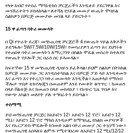
የላቀ አብሮ የተሰራ ማግኔቲክስ ቻርጀራችን እንዲቆይ ያደርገዋል እና
መንሸራተትን ይከላከላል። ለተሻለ የኃይል መሙያ ውጤት ሞባይል
ስልክዎን በቻርጅ መሙያው መሃል ላይ ያድርጉት።
15 ዋ ፈጣን ባትሪ መሙላት
በ Qi የጥራት ደረጃ፣ መግነጢሳዊ ቻርጀሮች 4 የውጤት ሃይል እቅዶችን
ይደግፋሉ፡ 5W/7.5W/10W/15W፣ የመሳሪያዎን ፈጣን እና ደህንነቱ
የተጠበቀ ባትሪ መሙላትን ለማረጋገጥ በስልክ ሞዴል መሰረት ከተለያዩ
የውጤት ሃይሎች ጋር በራስ ሰር ይላመዳል።
ከፍተኛው 15 ዋ መግነጢሳዊ ዲዛይን ይፈቅዳል፣ይህም ስልክዎ በትክክል
ከቻርጅ መሙያው ጋር እንዲስተካከል እና በቻርጅ ፓድ ላይ እንዲቀመጥ
እና ፈጣን እና የተረጋጋ ባትሪ መሙላት እንዲችል። አጠቃላይ የማሰብ
ችሎታ ጥበቃ ቴክኖሎጂን በመጠቀም እንደ የሙቀት ቁጥጥር ፣ ከመጠን
በላይ ቮልቴጅ እና ከመጠን በላይ መከላከያ ፣ የአጭር ጊዜ ጥበቃ እና
የውጭ አካልን መለየት ያሉ ተግባራትን ይሰጣል።
ተስማሚ
ይህ መግነጢሳዊ ቻርጀር ከአይፎን 12፣ አይፎን 12 ፕሮ፣ አይፎን 12
ሚኒ፣ አይፎን 12 ፕሮ ማክስ እንዲሁም ከማግሴፌ የስልክ መያዣዎች
እና የኤርፖድስ ሞዴሎች ከገመድ አልባ ባትሪ መሙያ ጋር ተኳሃኝ ነው።
የመግነጢሳዊ አሰላለፍ ልምዱ የሚተገበረው ለአይፎን 12 ሚኒ/12/12