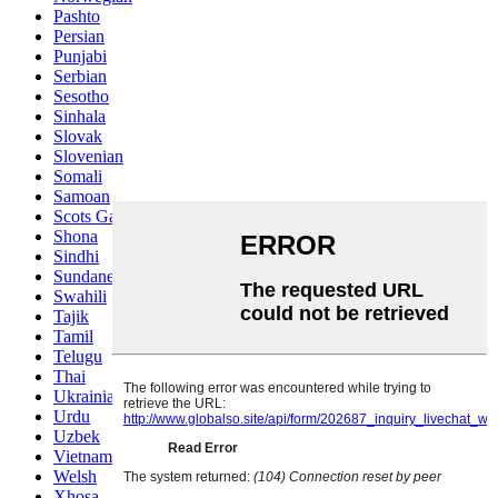
Pashto
Persian
Punjabi
Serbian
Sesotho
Sinhala
Slovak
Slovenian
Somali
Samoan
Scots Gaelic
Shona
Sindhi
Sundanese
Swahili
Tajik
Tamil
Telugu
Thai
Ukrainian
Urdu
Uzbek
Vietnamese
Welsh
Xhosa