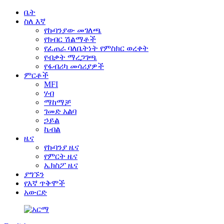
ቤት
ስለ እኛ
የኩባንያው መገለጫ
የክብር ሽልማቶች
የፈጠራ ባለቤትነት የምስክር ወረቀት
የብቃት ማረጋገጫ
የፋብሪካ መሳሪያዎች
ምርቶች
MFI
ሃብ
ማከማቻ
ገመድ አልባ
ኃይል
ኬብል
ዜና
የኩባንያ ዜና
የምርት ዜና
ኤክስፖ ዜና
ያግኙን
የእኛ ጥቅሞች
አውርድ