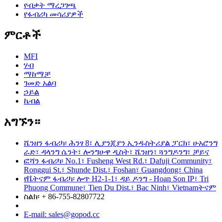
የብቃት ማረጋገጫ
የፋብሪካ መሳሪያዎች
ምርቶች
MFI
ሃብ
ማከማቻ
ገመድ አልባ
ኃይል
ኬብል
አግኙን።
ሼንዘን ፋብሪካ፡ ሕንፃ 8፣ ሊያንጂያን ኢንዱስትሪያል ፓርክ፣ ሁአሮንግ
ራድ፣ ዳላንግ ሴንት፣ ሎንግሁዋ ዲስት፣ ሼንዘን፣ ጓንግዶንግ፣ ቻይና
ፎሻን ፋብሪካ፡ No.1፣ Fusheng West Rd.፣ Dafuji Community፣
Ronggui St.፣ Shunde Dist.፣ Foshan፣ Guangdong፣ China
የቬትናም ፋብሪካ፡ ሎጥ H2-1-1፣ ዳይ ዶንግ - Hoan Son IP፣ Tri
Phuong Commune፣ Tien Du Dist.፣ Bac Ninh፣ Vietnamትናም
ስልክ፡ + 86-755-82807722
E-mail: sales@gopod.cc