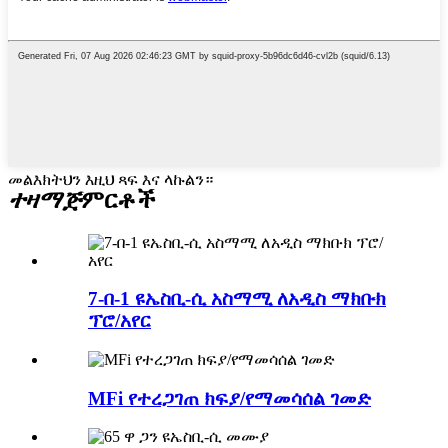
መልእክትህን እዚህ ጻፍ እና ላኩልን።
ተዛማጅ
ምርቶች
7-በ-1 ዩኤስቢ-ሲ አስማሚ ለአዲስ ማክቡክ
ፕሮ/አየር
MFi የተረጋገጠ ክፍያ/የማመሳሰል ገመድ