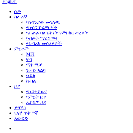
English
ቤት
ስለ እኛ
የኩባንያው መገለጫ
የክብር ሽልማቶች
የፈጠራ ባለቤትነት የምስክር ወረቀት
የብቃት ማረጋገጫ
የፋብሪካ መሳሪያዎች
ምርቶች
MFI
ሃብ
ማከማቻ
ገመድ አልባ
ኃይል
ኬብል
ዜና
የኩባንያ ዜና
የምርት ዜና
ኤክስፖ ዜና
ያግኙን
የእኛ ጥቅሞች
አውርድ