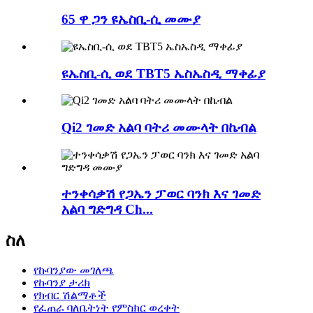
65 ዋ ጋን ዩኤስቢ-ሲ መሙያ
ዩኤስቢ-ሲ ወደ TBT5 ኤስኤስዲ ማቀፊያ
Qi2 ገመድ አልባ ባትሪ መሙላት በኬብል
ተንቀሳቃሽ የጋኤን ፓወር ባንክ እና ገመድ
አልባ ግድግዳ Ch...
ስለ
የኩባንያው መገለጫ
የኩባንያ ታሪክ
የክብር ሽልማቶች
የፈጠራ ባለቤትነት የምስክር ወረቀት