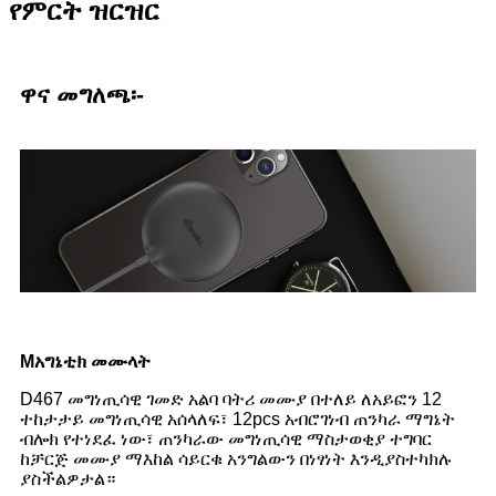
የምርት ዝርዝር
ዋና መግለጫ፡-
M
አግኔቲክ መሙላት
D467 መግነጢሳዊ ገመድ አልባ ባትሪ መሙያ በተለይ ለአይፎን 12
ተከታታይ መግነጢሳዊ አሰላለፍ፣ 12pcs አብሮገነብ ጠንካራ ማግኔት
ብሎክ የተነደፈ ነው፣ ጠንካራው መግነጢሳዊ ማስታወቂያ ተግባር
ከቻርጅ መሙያ ማእከል ሳይርቁ አንግልውን በነፃነት እንዲያስተካክሉ
ያስችልዎታል።