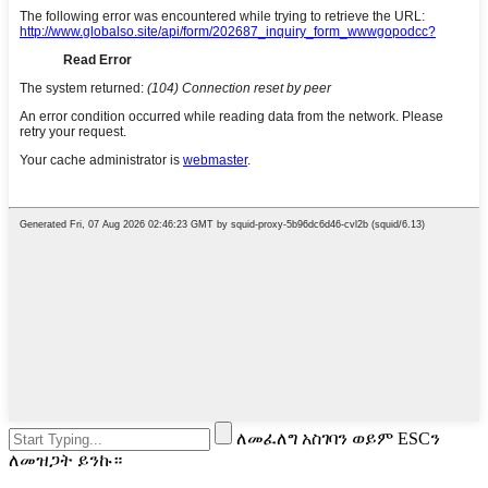
ለመፈለግ አስገባን ወይም ESCን
ለመዝጋት ይንኩ።