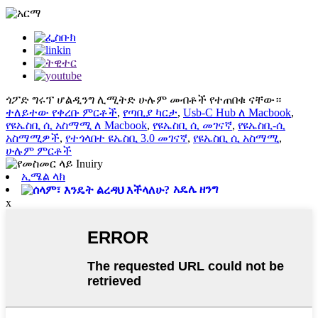
ጎፖድ ግሩፕ ሆልዲንግ ሊሚትድ ሁሉም መብቶች የተጠበቁ ናቸው።
ተለይተው የቀረቡ ምርቶች
,
የጣቢያ ካርታ
,
Usb-C Hub ለ Macbook
,
የዩኤስቢ ሲ አስማሚ ለ Macbook
,
የዩኤስቢ ሲ መገናኛ
,
የዩኤስቢ-ሲ
አስማሚዎች
,
የተጎላበተ ዩኤስቢ 3.0 መገናኛ
,
የዩኤስቢ ሲ አስማሚ
,
ሁሉም ምርቶች
ኢሜል ላክ
አዴሌ ዘንግ
x