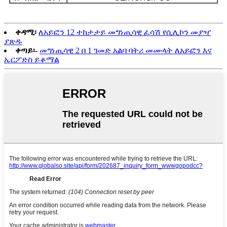
ቀዳሚ፡
ለአይፎን 12 ተከታታይ መግነጢሳዊ ፈሳሽ የሲሊኮን መያዣ
ያጽዱ
ቀጣይ፡-
መግነጢሳዊ 2 በ 1 ገመድ አልባ ባትሪ መሙላት ለአይፎን እና
ኤርፖድስ ይቆማል