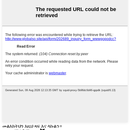
መልእክትህን እዚህ ጻፍ እና ላኩልን።