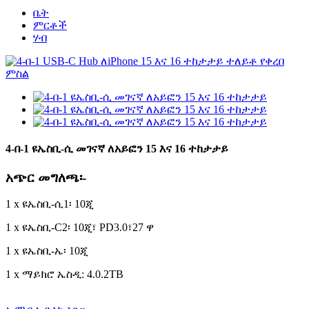
ቤት
ምርቶች
ሃብ
4-በ-1 ዩኤስቢ-ሲ መገናኛ ለአይፎን 15 እና 16 ተከታታይ
አጭር መግለጫ፡-
1 x ዩኤስቢ-ሲ1፡ 10ጂ
1 x ዩኤስቢ-C2፡ 10ጂ፣ PD3.0፣27 ዋ
1 x ዩኤስቢ-ኤ፡ 10ጂ
1 x ማይክሮ ኤስዲ: 4.0.2TB