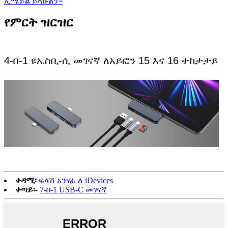
ኢሜይል ይላኩልን።
የምርት ዝርዝር
4-በ-1 ዩኤስቢ-ሲ መገናኛ ለአይፎን 15 እና 16 ተከታታይ
ቀዳሚ፡
ፍላሽ አንፃፊ ለ iDevices
ቀጣይ፡-
7-በ-1 USB-C መገናኛ