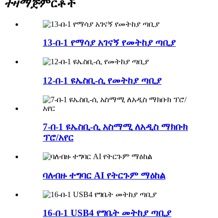
ተዛማጅ
ምርቶች
13-በ-1 የማሳያ አገናኝ የመትከያ ጣቢያ
12-በ-1 ዩኤስቢ-ሲ የመትከያ ጣቢያ
7-በ-1 ዩኤስቢ-ሲ አስማሚ ለአዲስ ማክቡክ
ፕሮ/አየር
ባለብዙ ተግባር AI የትርጉም ማዕከል
16-በ-1 USB4 የግቤት መትከያ ጣቢያ