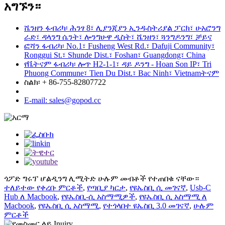
አግኙን።
ሼንዘን ፋብሪካ፡ ሕንፃ 8፣ ሊያንጂያን ኢንዱስትሪያል ፓርክ፣ ሁአሮንግ
ራድ፣ ዳላንግ ሴንት፣ ሎንግሁዋ ዲስት፣ ሼንዘን፣ ጓንግዶንግ፣ ቻይና
ፎሻን ፋብሪካ፡ No.1፣ Fusheng West Rd.፣ Dafuji Community፣
Ronggui St.፣ Shunde Dist.፣ Foshan፣ Guangdong፣ China
የቬትናም ፋብሪካ፡ ሎጥ H2-1-1፣ ዳይ ዶንግ - Hoan Son IP፣ Tri
Phuong Commune፣ Tien Du Dist.፣ Bac Ninh፣ Vietnamትናም
ስልክ፡ + 86-755-82807722
E-mail: sales@gopod.cc
ጎፖድ ግሩፕ ሆልዲንግ ሊሚትድ ሁሉም መብቶች የተጠበቁ ናቸው።
ተለይተው የቀረቡ ምርቶች
,
የጣቢያ ካርታ
,
የዩኤስቢ ሲ መገናኛ
,
Usb-C
Hub ለ Macbook
,
የዩኤስቢ-ሲ አስማሚዎች
,
የዩኤስቢ ሲ አስማሚ ለ
Macbook
,
የዩኤስቢ ሲ አስማሚ
,
የተጎላበተ ዩኤስቢ 3.0 መገናኛ
,
ሁሉም
ምርቶች