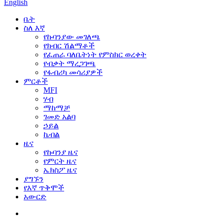
English
ቤት
ስለ እኛ
የኩባንያው መገለጫ
የክብር ሽልማቶች
የፈጠራ ባለቤትነት የምስክር ወረቀት
የብቃት ማረጋገጫ
የፋብሪካ መሳሪያዎች
ምርቶች
MFI
ሃብ
ማከማቻ
ገመድ አልባ
ኃይል
ኬብል
ዜና
የኩባንያ ዜና
የምርት ዜና
ኤክስፖ ዜና
ያግኙን
የእኛ ጥቅሞች
አውርድ