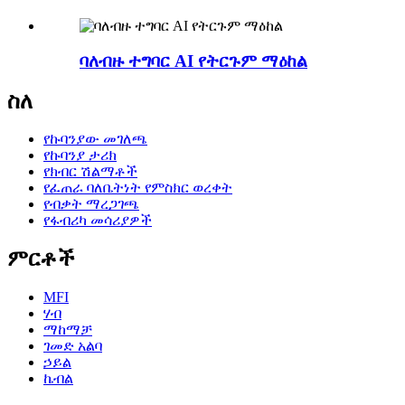
ባለብዙ ተግባር AI የትርጉም ማዕከል
ስለ
የኩባንያው መገለጫ
የኩባንያ ታሪክ
የክብር ሽልማቶች
የፈጠራ ባለቤትነት የምስክር ወረቀት
የብቃት ማረጋገጫ
የፋብሪካ መሳሪያዎች
ምርቶች
MFI
ሃብ
ማከማቻ
ገመድ አልባ
ኃይል
ኬብል