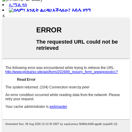
ኢሜል ላክ
አዴሌ ዘንግ
x