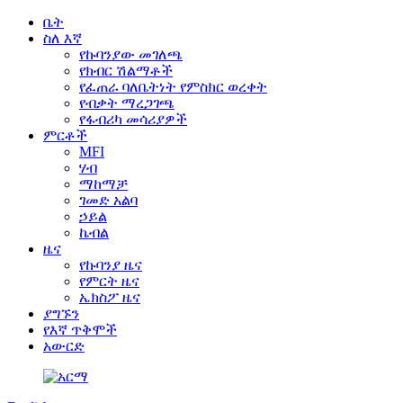
ቤት
ስለ እኛ
የኩባንያው መገለጫ
የክብር ሽልማቶች
የፈጠራ ባለቤትነት የምስክር ወረቀት
የብቃት ማረጋገጫ
የፋብሪካ መሳሪያዎች
ምርቶች
MFI
ሃብ
ማከማቻ
ገመድ አልባ
ኃይል
ኬብል
ዜና
የኩባንያ ዜና
የምርት ዜና
ኤክስፖ ዜና
ያግኙን
የእኛ ጥቅሞች
አውርድ